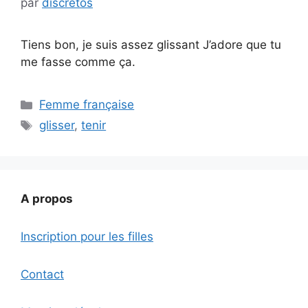
par
discretos
Tiens bon, je suis assez glissant J’adore que tu
me fasse comme ça.
Catégories
Femme française
Étiquettes
glisser
,
tenir
A propos
Inscription pour les filles
Contact