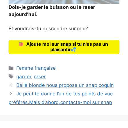
Dois-je garder le buisson ou le raser
aujourd’hui.
Et voudrais-tu descendre sur moi?
Ajoute moi sur snap si tu n'es pas un
plaisantin
Catégories
Femme française
Étiquettes
garder
,
raser
Belle blonde nous propose un snap coquin
Je peut te donne l’un de tes points de vue
préférés.Mais d’abord,contacte-moi sur snap