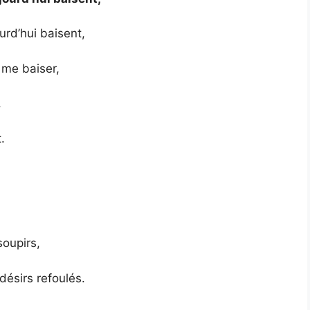
rd’hui baisent,
 me baiser,
,
.
,
soupirs,
désirs refoulés.