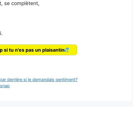
, se complètent,
i.
 si tu n'es pas un plaisantin
 par derrière si je demandais gentiment?
 snap