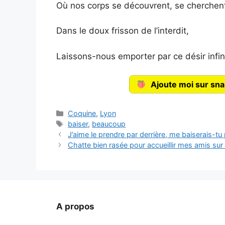
Où nos corps se découvrent, se cherchent
Dans le doux frisson de l’interdit,
Laissons-nous emporter par ce désir infin
Ajoute moi sur snap
Catégories
Coquine
,
Lyon
Étiquettes
baiser
,
beaucoup
J’aime le prendre par derrière, me baiserais-tu
Chatte bien rasée pour accueillir mes amis sur
A propos