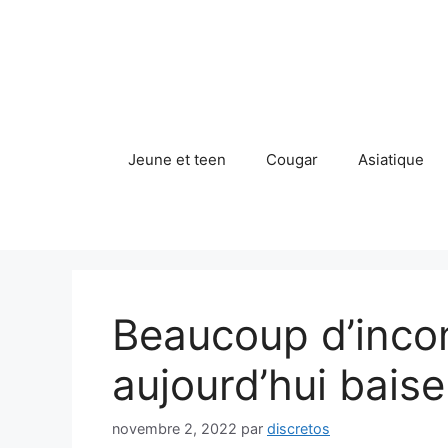
Aller
au
contenu
Jeune et teen
Cougar
Asiatique
Beaucoup d’inco
aujourd’hui baise
novembre 2, 2022
par
discretos